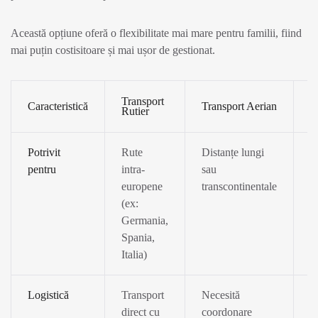
Această opțiune oferă o flexibilitate mai mare pentru familii, fiind
mai puțin costisitoare și mai ușor de gestionat.
Transport
T
Caracteristică
Transport Aerian
Rutier
C
Potrivit
Rute
Distanțe lungi
F
pentru
intra-
sau
c
europene
transcontinentale
i
(ex:
c
Germania,
fl
Spania,
o
Italia)
Logistică
Transport
Necesită
T
direct cu
coordonare
p