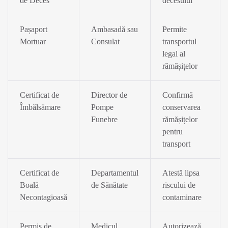
de Deces
decesului
Pașaport
Ambasadă sau
Permite
Mortuar
Consulat
transportul
legal al
rămășițelor
Certificat de
Director de
Confirmă
Îmbălsămare
Pompe
conservarea
Funebre
rămășițelor
pentru
transport
Certificat de
Departamentul
Atestă lipsa
Boală
de Sănătate
riscului de
Necontagioasă
contaminare
Permis de
Medicul
Autorizează