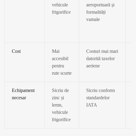
vehicule
aeroportuară și
s
frigorifice
formalități
c
vamale
ce
i
n
Cost
Mai
Costuri mai mari
C
accesibil
datorită taxelor
e
pentru
aeriene
m
rute scurte
r
Echipament
Sicriu de
Sicriu conform
U
necesar
zinc și
standardelor
f
lemn,
IATA
si
vehicule
frigorifice