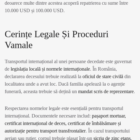
deoarece multe dintre acestea acoperă repatrierea cu sume între
10.000 USD și 100.000 USD.
Cerințe Legale Și Proceduri
Vamale
Transportul internațional al unei persoane decedate este guvernat
de
legislația locală și normele internaționale
. În România,
declararea decesului trebuie realizată la
oficiul de stare civilă
din
localitatea unde a avut loc. Dacă familia apelează la o agenție
funerară, aceasta trebuie să dețină un
mandat scris de reprezentare
.
Respectarea normelor legale este esențială pentru transportul
internațional. Documentele necesare includ:
pașaport mortuar,
certificat internațional de deces, certificat de îmbălsămare și
autorizație pentru transport transfrontalier
. În cazul transportului
aerian sau rutier, corpul trebuie plasat într-un
sicriu de zinc etanș
.