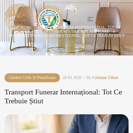
HOME
TRANSPORT FUNERAR INTERNAȚIONAL: TOT CE
TREBUIE ȘTIUT
GHIDURI UTILE ȘI PLANIFICARE
TRANSPORT FUNERAR INTERNAȚIONAL: TOT CE TREBUIE ȘTIUT
Ghiduri Utile Și Planificare
28.01.2026
By
Cristian Uibar
Transport Funerar Internațional: Tot Ce
Trebuie Știut