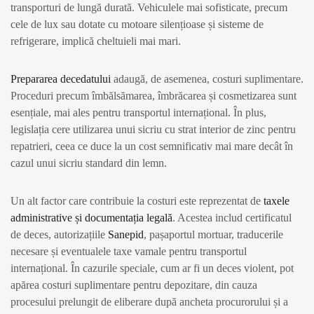
transporturi de lungă durată. Vehiculele mai sofisticate, precum
cele de lux sau dotate cu motoare silențioase și sisteme de
refrigerare, implică cheltuieli mai mari.
Prepararea decedatului
adaugă, de asemenea, costuri suplimentare.
Proceduri precum îmbălsămarea, îmbrăcarea și cosmetizarea sunt
esențiale, mai ales pentru transportul internațional. În plus,
legislația cere utilizarea unui sicriu cu strat interior de zinc pentru
repatrieri, ceea ce duce la un cost semnificativ mai mare decât în
cazul unui sicriu standard din lemn.
Un alt factor care contribuie la costuri este reprezentat de
taxele
administrative și documentația legală
. Acestea includ certificatul
de deces, autorizațiile
Sanepid
, pașaportul mortuar, traducerile
necesare și eventualele taxe vamale pentru transportul
internațional. În cazurile speciale, cum ar fi un deces violent, pot
apărea costuri suplimentare pentru depozitare, din cauza
procesului prelungit de eliberare după ancheta procurorului și a