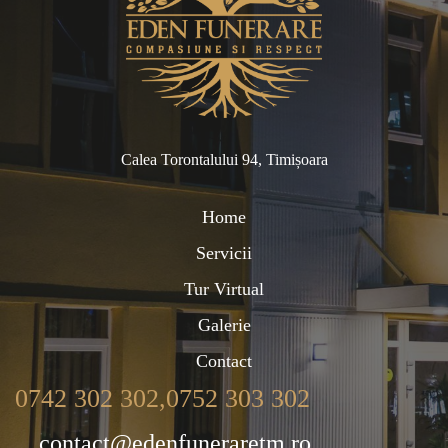
Calea Torontalului 94, Timișoara
Home
Servicii
Tur Virtual
Galerie
Contact
0742 302 302,
0752 303 302
contact@edenfuneraretm.ro