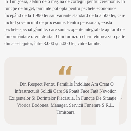
în Timișoara, alături de o mașină de cortegiu pentru ceremonie. În
funcție de buget, familiile pot opta pentru pachete economice
începând de la 1.990 lei sau variante standard de la 3.500 lei, care
includ și vehiculul de procesiune. Pentru pensionari, există
pachete special gândite, care sunt acoperite integral de ajutorul de
înmormântare oferit de stat. Unii furnizori chiar returnează o parte
din acest ajutor, între 3.000 și 5.000 lei, către familie.
"Din Respect Pentru Familiile Îndoliate Am Creat O
Infrastructură Solidă Care Să Poată Face Față Nevoilor,
Exigențelor Și Dorințelor Fiecăruia, În Funcție De Situație." -
Viorica Bodonea, Manager, Servicii Funerare S.R.L.
Timișoara