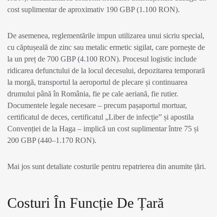
cost suplimentar de aproximativ 190 GBP (1.100 RON).
De asemenea, reglementările impun utilizarea unui sicriu special,
cu căptușeală de zinc sau metalic ermetic sigilat, care pornește de
la un preț de 700 GBP (4.100 RON). Procesul logistic include
ridicarea defunctului de la locul decesului, depozitarea temporară
la morgă, transportul la aeroportul de plecare și continuarea
drumului până în România, fie pe cale aeriană, fie rutier.
Documentele legale necesare – precum pașaportul mortuar,
certificatul de deces, certificatul „Liber de infecție” și apostila
Convenției de la Haga – implică un cost suplimentar între 75 și
200 GBP (440–1.170 RON).
Mai jos sunt detaliate costurile pentru repatrierea din anumite țări.
Costuri În Funcție De Țară