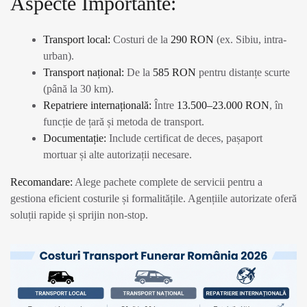
Aspecte Importante:
Transport local:
Costuri de la
290 RON
(ex. Sibiu, intra-
urban).
Transport național:
De la
585 RON
pentru distanțe scurte
(până la 30 km).
Repatriere internațională:
Între
13.500–23.000 RON
, în
funcție de țară și metoda de transport.
Documentație:
Include certificat de deces, pașaport
mortuar și alte autorizații necesare.
Recomandare:
Alege pachete complete de servicii pentru a
gestiona eficient costurile și formalitățile. Agențiile autorizate oferă
soluții rapide și sprijin non-stop.