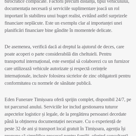
birocratice complicate. Factorii precum distanța, tipul vehiculului,
documentația necesară și serviciile suplimentare joacă un rol
important în stabilirea unui buget realist, evitând astfel surprizele
financiare neplăcute. Este un exemplu clar al importanței unei
planificări financiare bine gândite în momentele delicate.
De asemenea, verifică dacă ai dreptul la ajutorul de deces, care
poate acoperi o parte considerabilă din cheltuieli. Pentru
transportul internațional, este esențial să colaborezi cu un furnizor
care utilizează vehicule autorizate și respectă cerințele
internaționale, inclusiv folosirea sicrielor de zinc obligatorii pentru
conformitatea cu normele de sănătate publică.
Eden Funerare Timișoara oferă sprijin complet, disponibil 24/7, pe
tot parcursul anului. Serviciile lor includ gestionarea tuturor
aspectelor logistice și legale, de la pregătirea persoanei decedate
până la obținerea documentației necesare. Cu o experiență de
peste 32 de ani și transport local gratuit în Timișoara, agenția își
propune să simplifice procesul pentru familii, oferind consultanță