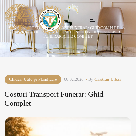
HOME
COSTURI TRANSPORT FUNERAR: GHID COMPLET
GHIDURI UTILE ȘI PLANIFICARE
COSTURI TRANSPORT
FUNERAR: GHID COMPLET
Ghiduri Utile Și Planificare
06.02.2026
By
Cristian Uibar
Costuri Transport Funerar: Ghid
Complet