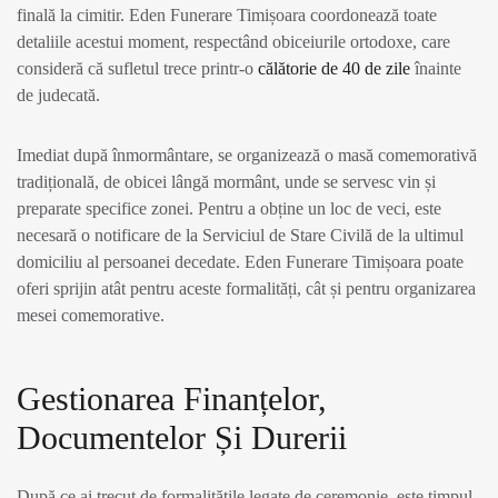
finală la cimitir. Eden Funerare Timișoara coordonează toate
detaliile acestui moment, respectând obiceiurile ortodoxe, care
consideră că sufletul trece printr-o
călătorie de 40 de zile
înainte
de judecată.
Imediat după înmormântare, se organizează o masă comemorativă
tradițională, de obicei lângă mormânt, unde se servesc vin și
preparate specifice zonei. Pentru a obține un loc de veci, este
necesară o notificare de la Serviciul de Stare Civilă de la ultimul
domiciliu al persoanei decedate. Eden Funerare Timișoara poate
oferi sprijin atât pentru aceste formalități, cât și pentru organizarea
mesei comemorative.
Gestionarea Finanțelor,
Documentelor Și Durerii
După ce ai trecut de formalitățile legate de ceremonie, este timpul