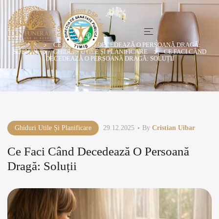
HOME
CE FACI CÂND DECEDEAZĂ O PERSOANĂ DRAGĂ:
SOLUȚII
GHIDURI UTILE ȘI PLANIFICARE
CE FACI CÂND
DECEDEAZĂ O PERSOANĂ DRAGĂ: SOLUȚII
Ghiduri Utile Și Planificare
29.12.2025
By
Cristian Uibar
Ce Faci Când Decedează O Persoană
Dragă: Soluții