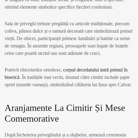
oferind elemente simbolice specifice fiecărei confesiuni.
Sala de priveghi trebuie pregătită cu articole tradiționale, precum
coliva, pâinea dulce și o ramură decorată care simbolizează pomul
vieții. De obicei, participanții primesc lumânări și batiste ca semn
de omagiu. În anumite regiuni, prosoapele sunt legate de brațele
celor care poartă sicriul sau sunt atârnate de cruci.
Potrivit obiceiurilor ortodoxe,
corpul decedatului intră primul în
biserică
. În tradițiile mai vechi, drumul către cimitir include șapte
opriri (numite vamași), simbolizând călătoria lui Iisus spre Calvar.
Aranjamente La Cimitir Și Mese
Comemorative
După încheierea priveghiului și a slujbelor, urmează ceremonia