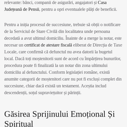
relevante: bănci, companii de asigurări, angajatori și
Casa
Județeană de Pensii
, pentru a opri eventualele plăți de beneficii.
Pentru a iniția procesul de succesiune, trebuie să obții o notificare
de la Serviciul de Stare Civilă din localitatea unde persoana
decedată a avut ultimul domiciliu. Înainte de a merge la notar, este
necesar un
certificat de atestare fiscală
eliberat de Direcția de Taxe
Locale, care confirmă că defunctul nu avea datorii la bugetul
local. Dacă toți moștenitorii sunt de acord cu împărțirea bunurilor,
procedura poate fi finalizată la un notar din zona ultimului
domiciliu al defunctului. Conform legislației române, există
anumite categorii de moștenitori care nu pot fi excluși complet din
succesiune, chiar dacă există un testament. Aceștia includ
descendenții, soțul supraviețuitor și părinții.
Găsirea Sprijinului Emoțional Și
Spiritual