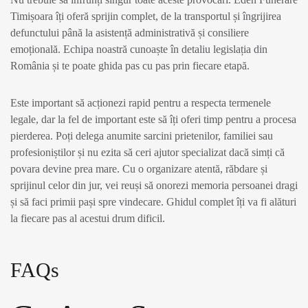
Timișoara îți oferă sprijin complet, de la transportul și îngrijirea
defunctului până la asistență administrativă și consiliere
emoțională. Echipa noastră cunoaște în detaliu legislația din
România și te poate ghida pas cu pas prin fiecare etapă.
Este important să acționezi rapid pentru a respecta termenele
legale, dar la fel de important este să îți oferi timp pentru a procesa
pierderea. Poți delega anumite sarcini prietenilor, familiei sau
profesioniștilor și nu ezita să ceri ajutor specializat dacă simți că
povara devine prea mare. Cu o organizare atentă, răbdare și
sprijinul celor din jur, vei reuși să onorezi memoria persoanei dragi
și să faci primii pași spre vindecare. Ghidul complet îți va fi alături
la fiecare pas al acestui drum dificil.
FAQs