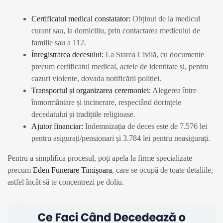
Certificatul medical constatator:
Obținut de la medicul
curant sau, la domiciliu, prin contactarea medicului de
familie sau a 112.
Înregistrarea decesului:
La Starea Civilă, cu documente
precum certificatul medical, actele de identitate și, pentru
cazuri violente, dovada notificării poliției.
Transportul și organizarea ceremoniei:
Alegerea între
înmormântare și incinerare, respectând dorințele
decedatului și tradițiile religioase.
Ajutor financiar:
Indemnizația de deces este de 7.576 lei
pentru asigurați/pensionari și 3.784 lei pentru neasigurați.
Pentru a simplifica procesul, poți apela la firme specializate
precum
Eden Funerare Timișoara
, care se ocupă de toate detaliile,
astfel încât să te concentrezi pe doliu.