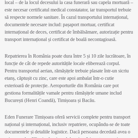
local – de la locul decesului la casa funerară sau capela mortuară –
este necesar certificatul medical constatator, iar transportul trebuie
să respecte normele sanitare. În cazul transportului internațional,
documentele necesare includ: pașaport mortuar, certificat
internațional de deces, certificat de îmbălsămare, autorizație pentru
transport internațional și certificat de boală necontagioasă.
Repatrierea în România poate dura între 5 și 10 zile lucrătoare, în
funcție de cât de repede autoritățile locale eliberează corpul.
Pentru transportul aerian, rămășițele trebuie plasate într-un sicriu
etanș, căptușit cu zinc, care este apoi ambalat într-o cutie
exterioară de protecție. Aeroporturile din România care pot
gestiona formalitățile vamale pentru rămășițele umane includ
București (Henri Coandă), Timișoara și Bacău.
Eden Funerare Timișoara oferă servicii complete pentru transport
național și internațional, inclusiv repatriere, ocupându-se de toate
documentele și detaliile logistice. Dacă persoana decedată avea o