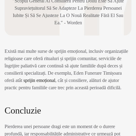
"Scopul General Al Consilierii Pentru Doliu Este Să Ajute
Supraviețuitorul Să Se Adapteze La Pierderea Persoanei
Iubite Și Să Se Ajusteze La O Nouă Realitate Fără El Sau
Ea." - Worden
Există mai multe surse de sprijin emoțional, inclusiv organizațiile
religioase care oferă ritualuri și sprijin comunitar, serviciile de
îngrijire paliativă care continuă să ajute familiile după deces și
consilierii specializați. De exemplu, Eden Funerare Timișoara
oferă atât
sprijin emoțional
, cât și consiliere, alături de ajutor
practic pentru familiile care trec prin această perioadă dificilă.
Concluzie
Pierderea unei persoane dragi este un moment de o durere
profundă, iar responsabilitățile administrative ce urmează pot