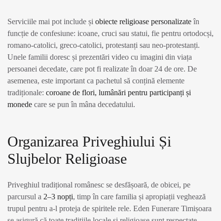
Serviciile mai pot include și
obiecte religioase personalizate
în
funcție de confesiune: icoane, cruci sau statui, fie pentru ortodocși,
romano-catolici, greco-catolici, protestanți sau neo-protestanți.
Unele familii doresc și prezentări video cu imagini din viața
persoanei decedate, care pot fi realizate în doar 24 de ore. De
asemenea, este important ca pachetul să conțină elemente
tradiționale:
coroane de flori, lumânări pentru participanți și
monede
care se pun în mâna decedatului.
Organizarea Priveghiului Și
Slujbelor Religioase
Priveghiul tradițional românesc se desfășoară, de obicei, pe
parcursul a
2–3 nopți
, timp în care familia și apropiații veghează
trupul pentru a-l proteja de spiritele rele. Eden Funerare Timișoara
se asigură că toate tradițiile locale și religioase sunt respectate,