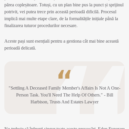
părea copleșitoare. Totuși, cu un plan bine pus la punct și sprijinul
potrivit, vei putea trece prin această perioadă dificilă. Procesul
implică mai multe etape clare, de la formalitățile inițiale până la
finalizarea tuturor procedurilor necesare.
Aceste pași sunt esențiali pentru a gestiona cât mai bine această
perioadă delicată.
"Settling A Deceased Family Member's Affairs Is Not A One-
Person Task. You'll Need The Help Of Others." - Bill
Harbison, Trusts And Estates Lawyer
Nu trebuie să înfrunți singur toate aceste provocări. Eden Funerare