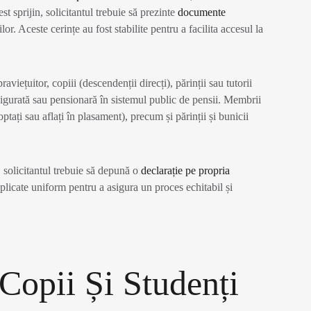
t sprijin, solicitantul trebuie să prezinte
documente
lor. Aceste cerințe au fost stabilite pentru a facilita accesul la
aviețuitor, copiii (descendenții direcți), părinții sau tutorii
sigurată sau pensionară în sistemul public de pensii. Membrii
optați sau aflați în plasament), precum și părinții și bunicii
 solicitantul trebuie să depună o
declarație pe propria
aplicate uniform pentru a asigura un proces echitabil și
 Copii Și Studenți