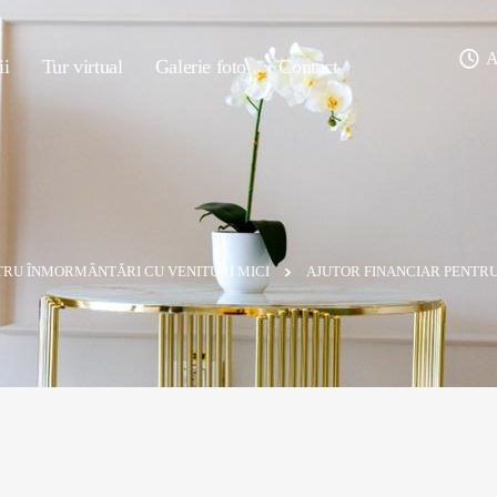
A
ii
Tur virtual
Galerie foto
Contact
TRU ÎNMORMÂNTĂRI CU VENITURI MICI
AJUTOR FINANCIAR PENTRU