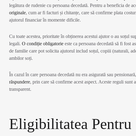
legătura de rudenie cu persoana decedată. Pentru a beneficia de aces
originale
, cum ar fi facturi și chitanțe, care să confirme plata costuri
ajutorul financiar în momente dificile.
Cu toate acestea, prioritate în obținerea acestui ajutor o au soțul supr
legali.
O condiție obligatorie
este ca persoana decedată să fi fost a
de familie care pot solicita ajutorul includ soțul, copiii (naturali, ad
ambilor soți.
În cazul în care persoana decedată nu era asigurată sau pensionară,
răspundere
, prin care să confirme acest aspect. Aceste reguli sunt 
transparent.
Eligibilitatea Pentru