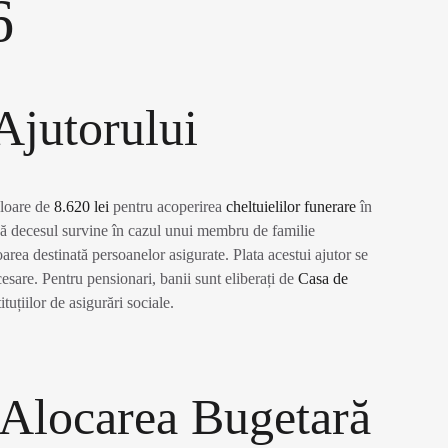
6
Ajutorului
aloare de
8.620 lei
pentru acoperirea
cheltuielilor funerare
în
că decesul survine în cazul unui membru de familie
oarea destinată persoanelor asigurate. Plata acestui ajutor se
sare. Pentru pensionari, banii sunt eliberați de
Casa de
ituțiilor de asigurări sociale.
 Alocarea Bugetară