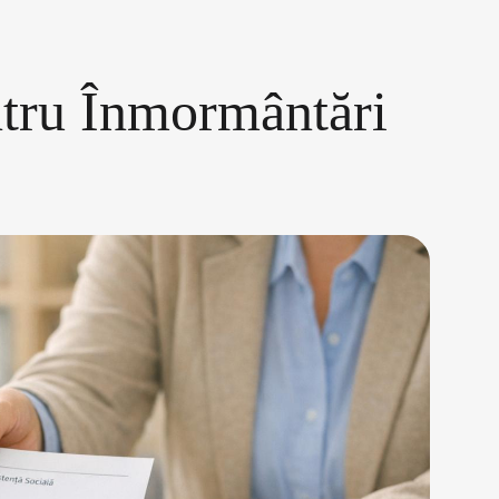
ntru Înmormântări