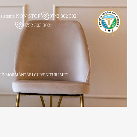
sistență NON STOP
0742 302 302
0752 303 302
 ÎNMORMÂNTĂRI CU VENITURI MICI